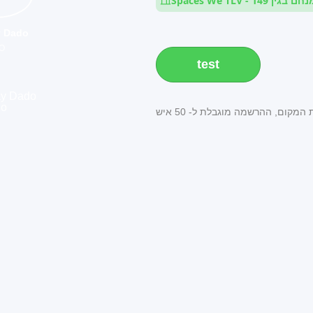
Spaces We T - מנחם בגין 149
y Dado
O
test
מקום, ההרשמה מוגבלת ל- 50 איש