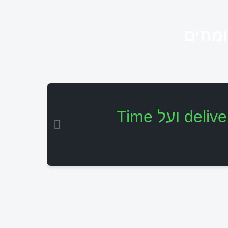
ומחים
כיצד משפיע פיתוח באמצעות צוותי Squad על ה-delivery ועל Time