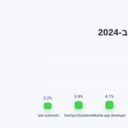
4.1%
3.9%
3.2%
Data scientists
DevOps/SysAdmin
Mobile app developer