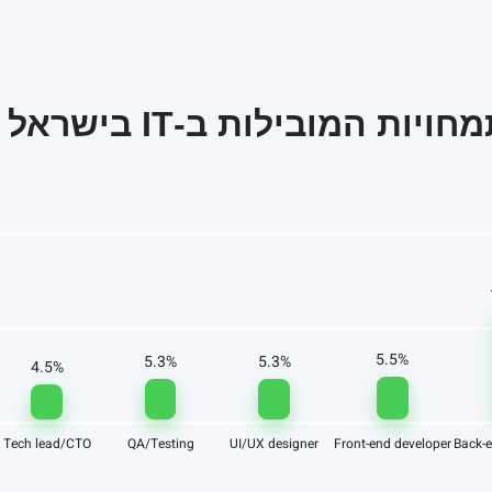
5.5%
5.3%
5.3%
4.5%
Tech lead/CTO
QA/Testing
UI/UX designer
Front-end developer
Back-e