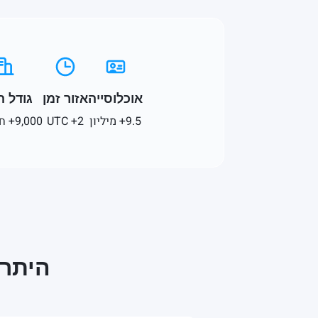
אוכלוסייה
אזור זמן
גודל 
9.5+ מיליון
UTC +2
9,000+ חברות IT
היתרו