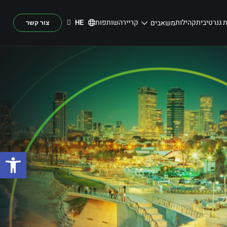
 גנרטיבית
קהילות
קריירה
שותפות
משאבים
HE
צור קשר
פתח