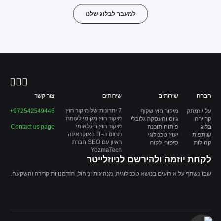
למעבר לבלוג שלנו
חברה
שירותים
שירותים
צור קשר
7 יתרונות של מיקור חוץ
על יוזמתק
מיקור חוץ שקוף
972542549446+
מיקור חוץ מקומי לעומת
קריירה
גיוס והעסקה גלובלי
מיקור חוץ בינלאומי
בלוג
פיתוח תוכנה
Contact us page
תחום ה-IT באוקראינה
שותפות
יעוץ טכנולוגי
ראיון עם SEO חברת
קהילות
סיפורי לקוח
YozmaTech
לקחת יוזמה ולהירשם לניוזלייטר
שבו נשתף על אירועים בנושא טכנולוגיה, מנהיגות וניהול, הזדמנויות קרירה והשקעה.