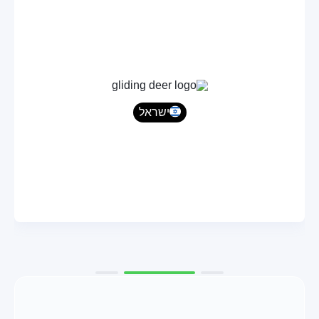
בדוק את הסיפור המלא
שכתוב והעברת המוצר לטכנולוגיית Unity.
ישראל
עובדים גויסו עם יוזמטק
מעל 20
Tech Stack
Industry
Size
Unity/C#/2D
Gaming
45-100