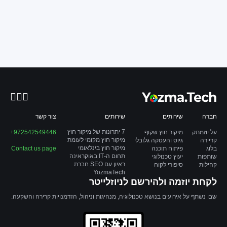
חברה
שירותים
שירותים
צור קשר
7 יתרונות של מיקור חוץ
על יוזמתק
מיקור חוץ שקוף
972542549446+
מיקור חוץ מקומי לעומת
קריירה
גיוס והעסקה גלובלי
מיקור חוץ בינלאומי
בלוג
פיתוח תוכנה
Contact us page
תחום ה-IT באוקראינה
שותפות
יעוץ טכנולוגי
ראיון עם SEO חברת
קהילות
סיפורי לקוח
YozmaTech
לקחת יוזמה ולהירשם לניוזלייטר
שבו נשתף על אירועים בנושא טכנולוגיה, מנהיגות וניהול, הזדמנויות קרירה והשקעה.