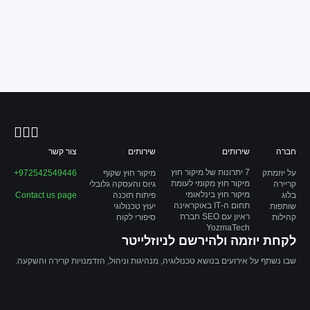
חברה
שירותים
שירותים
צור קשר
7 יתרונות של מיקור חוץ
על יוזמתק
מיקור חוץ שקוף
972542549446+
מיקור חוץ מקומי לעומת
קריירה
גיוס והעסקה גלובלי
מיקור חוץ בינלאומי
בלוג
פיתוח תוכנה
Contact us page
תחום ה-IT באוקראינה
שותפות
יעוץ טכנולוגי
ראיון עם SEO חברת
קהילות
סיפורי לקוח
YozmaTech
לקחת יוזמה ולהירשם לניוזלייטר
שבו נשתף על אירועים בנושא טכנולוגיה, מנהיגות וניהול, הזדמנויות קרירה והשקעה.