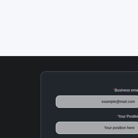
*
Business ema
*
Your Positi