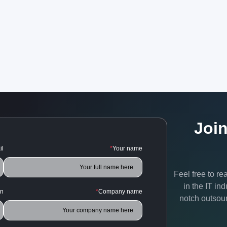
Joi
il
*
Your name
Feel free to r
in the IT in
on
*
Company name
notch outsour